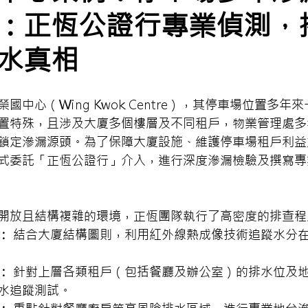
：正恆公證行專業偵測，
水真相
國中心（Wing Kwok Centre），其停車場位置多年
置特殊，且涉及大廈多個樓層及不同租戶，物業管理處多
鎖定滲漏源頭。為了保障大廈設施、維護停車場租戶利益
式委託「正恆公證行」介入，進行深度滲漏檢驗及撰寫專
開放且結構複雜的環境，正恆團隊執行了高密度的排查程
：
 結合大廈結構圖則，利用紅外線熱成像技術追蹤水分
：
 針對上層各類租戶（包括餐廳及辦公室）的排水位及
水追蹤測試。