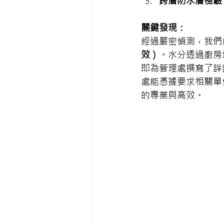
跨層防水層檢驗
關鍵發現：
經過嚴密偵測，我們
效）
。水分透過廚房
即為管理處撰寫了詳
處能憑據要求相關單
的專業與高效。