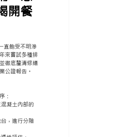
揭開餐
來一直飽受不明滲
年來嘗試多種排
並徹底釐清修繕
業公證報告。
序：
在混凝土內部的
地台，進行分階