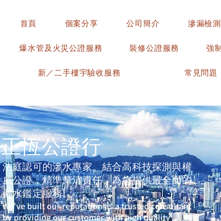
首頁
個案分享
公司簡介
滲漏檢測
爆水管及火災公證服務
裝修公證服務
強
新／二手樓宇驗收服務
常見問題
​正恆公證行
法庭認可的滲水專家。結合高科技探測與權
威公證，精準釐清責任，為您提供最全面的
漏水鑑定服務。
We've built our reputation as a trusted consultant
by providing our customer with high quality