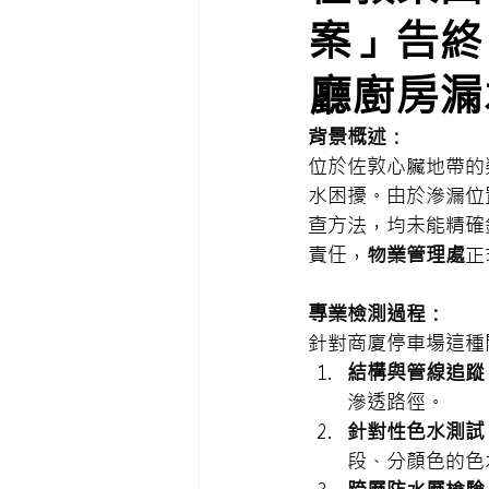
案」告終
廳廚房漏
背景概述：
位於佐敦心臟地帶的榮
水困擾。由於滲漏位
查方法，均未能精確
責任，
物業管理處
正
專業檢測過程：
針對商廈停車場這種
結構與管線追蹤
滲透路徑。
針對性色水測試
段、分顏色的色