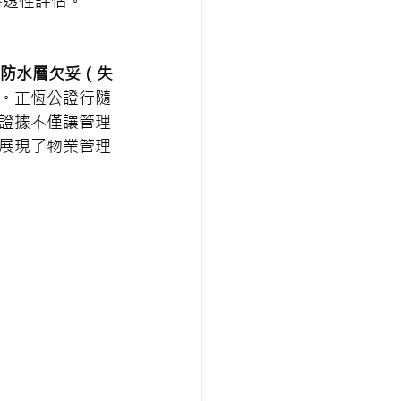
滲透性評估。
防水層欠妥（失
。正恆公證行隨
證據不僅讓管理
展現了物業管理