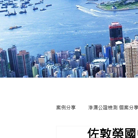
案例分享
滲漏公證檢測 個案分
佐敦榮國