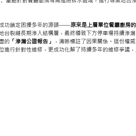
：
 重點針對餐廳廚房等高風險排水區域，進行專業地台
成功鎖定困擾多年的源頭——
原來是上層單位餐廳廚房的
地台裂縫長期滲入結構層，最終導致下方停車場持續滲漏
盡的
「滲漏公證報告」
，清晰標註了因果關係。這份權威
位進行針對性維修，更成功化解了持續多年的維修爭議，