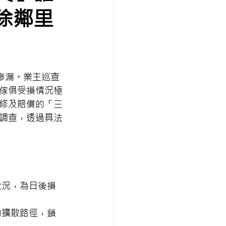
除鄰里
重滲漏。業主巡查
傢俱受損情況極
修及賠償的「三
調查，透過具法
狀況，為日後損
的擴散路徑，鎖