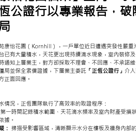
恆公證行以專業報告，破
局
康怡花園（Kornhill），一戶單位近日遭遇突發性嚴
台已有大量積水，天花更出現持續滴水現象，室內裝修及
時通知上層業主，對方卻採取不理會、不回應、不承諾維
僵局並保全索償證據，下層業主委託
「正恆公證行」
介入
方正面回應。
水情況，正恆團隊執行了高效率的取證程序：
 第一時間記錄積水範圍、天花滴水頻率及室內財產受損
依據。
蹤：
 掃描受影響區域，清晰顯示水分在樓板及牆身內部