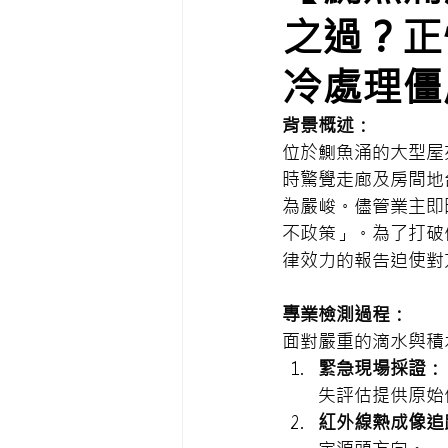
之過？正
冷處理僵
背景概述：
位於鰂魚涌的大型屋苑
時驚覺走廊及房間地
為嚴峻。儘管業主即
不政策」。為了打破
律效力的報告迫使對
專業檢測過程：
面對嚴重的滴水與積
緊急現場採證：
失評估提供原始
紅外線熱成像追