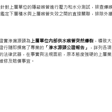
 針對上層單位的隱蔽喉管進行壓力和水分測試，排查爆
 鑑定下層積水與上層喉管失效之間的直接關聯，排除外
證實滲漏源頭為
上層單位內部供水喉管突然爆裂
，導致大
證行隨即撰寫了專業的
「滲水源頭公證報告」
，詳列各項
的法律武器，在事實與法規面前，原本態度強硬的上層業
維修及賠償事宜。