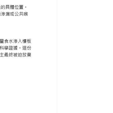
喉的具體位置。
牆滲漏或公共喉
量食水滲入樓板
科學證據。這份
主最終被迫放棄