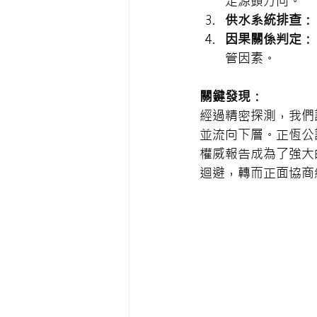
定源頭方向。
供水系統排查：
因果關係判定：
管因素。
關鍵發現：
經過精密探測，我們
並流向下層。正恆公
權威報告成為了強大
迴避，轉而正面協商