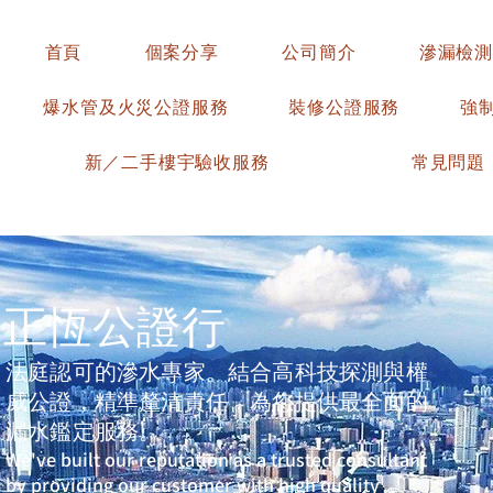
首頁
個案分享
公司簡介
滲漏檢測
爆水管及火災公證服務
裝修公證服務
強
新／二手樓宇驗收服務
常見問題
​正恆公證行
法庭認可的滲水專家。結合高科技探測與權
威公證，精準釐清責任，為您提供最全面的
漏水鑑定服務。
We've built our reputation as a trusted consultant
by providing our customer with high quality