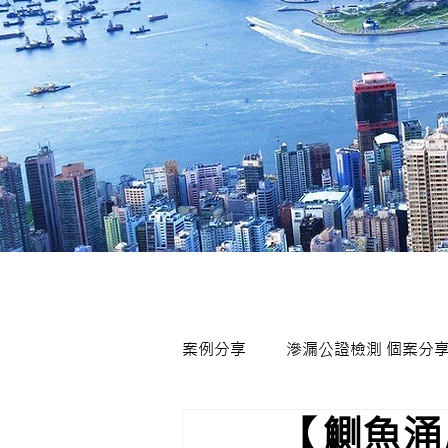
案例分享
滲漏公證檢測 個案分
【鰂魚涌