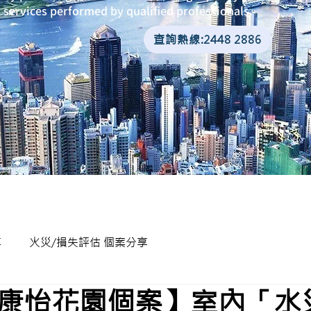
services performed by qualified professionals.
查詢熱線:2448 2886
享
火災/損失評估 個案分享
康怡花園個案】室內「水