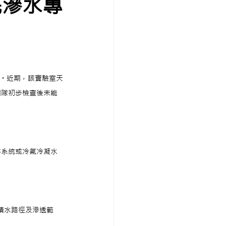
天花滲水專
要求。近期，該實驗室天
團隊初步檢查後未能
淋系統或冷氣冷凝水
積水路徑及滲透範