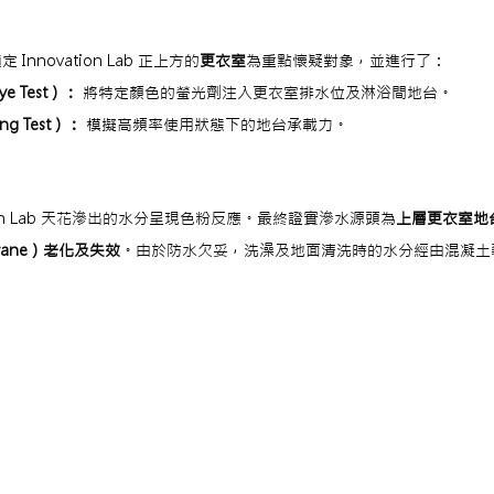
：
nnovation Lab 正上方的
更衣室
為重點懷疑對象，並進行了：
 Test）：
 將特定顏色的螢光劑注入更衣室排水位及淋浴間地台。
g Test）：
 模擬高頻率使用狀態下的地台承載力。
ion Lab 天花滲出的水分呈現色粉反應。最終證實滲水源頭為
上層更衣室地
mbrane）老化及失效
。由於防水欠妥，洗澡及地面清洗時的水分經由混凝土