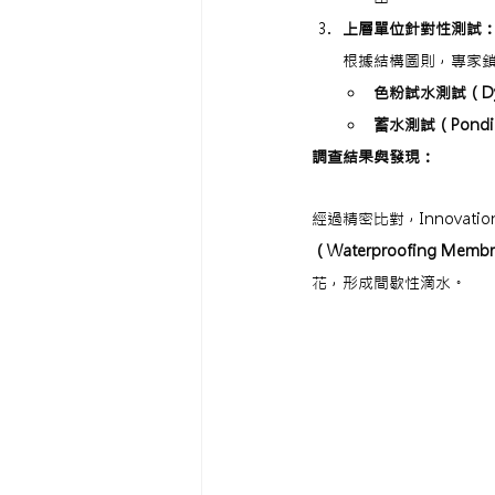
上層單位針對性測試
根據結構圖則，專家鎖定 I
色粉試水測試（Dye
蓄水測試（Pondin
調查結果與發現：
經過精密比對，Innovat
（Waterproofing Me
花，形成間歇性滴水。