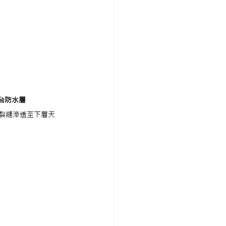
台防水層
裂縫滲透至下層天