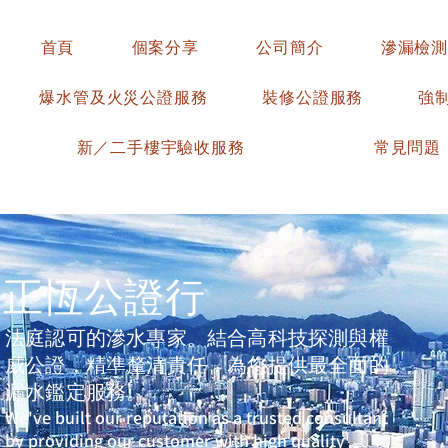
首頁
個案分享
公司簡介
滲漏檢測
爆水管及火災公證服務
裝修公證服務
強
新／二手樓宇驗收服務
常見問題
​正恆公證行
法庭認可的滲水專家。結合高科技探測與權
威公證，精準釐清責任，為您提供最全面的
漏水鑑定服務。
We've built our reputation as a trusted consultant
by providing our customer with high quality