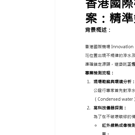
香港國際機場
案：精準
背景概述：
香港國際機場 Innova
花位置出現不規律的滲水
準確鎖定源頭，遂委託
正
專業檢測流程：
現場勘察與環境分析
公證行專家首先對滲
（Condensed wa
高科技儀器探測：
為了在不破壞裝修的
紅外線熱成像檢測（In
圍。