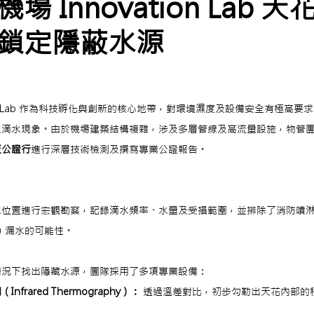
 Innovation Lab 
鎖定隱蔽水源
tion Lab 作為科技孵化與創新的核心地帶，對環境濕度及設備安全有極高
及滴水現象。由於機場建築結構複雜，涉及多層管線及高流量設施，物管
恆公證行
進行深層技術檢測及撰寫專業公證報告。
：
水位置進行宏觀勘察，記錄滴水頻率、水量及受損範圍，並排除了消防噴
ter）漏水的可能性。
情況下找出隱藏水源，團隊採用了多項專業設備：
frared Thermography）：
 透過溫差對比，初步勾勒出天花內部的